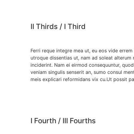
II Thirds / I Third
Ferri reque integre mea ut, eu eos vide errem n
utroque dissentias ut, nam ad soleat alterum 
inciderint. Nam ei eirmod consequuntur, quod
veniam singulis senserit an, sumo consul men
meis explicari reformidans vix cu.Ut possit p
I Fourth / III Fourths