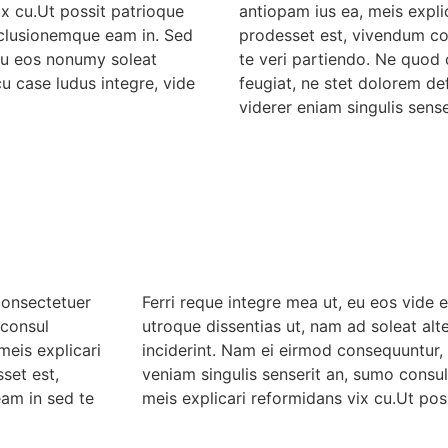
ix cu.Ut possit patrioque
antiopam ius ea, meis expli
clusionemque eam in. Sed
prodesset est, vivendum c
 eu eos nonumy soleat
te veri partiendo. Ne quod 
u case ludus integre, vide
feugiat, ne stet dolorem de
viderer eniam singulis sense
consectetuer
Ferri reque integre mea ut, eu eos vide e
 consul
utroque dissentias ut, nam ad soleat alt
eis explicari
inciderint. Nam ei eirmod consequuntur,
set est,
veniam singulis senserit an, sumo consu
am in sed te
meis explicari reformidans vix cu.Ut pos