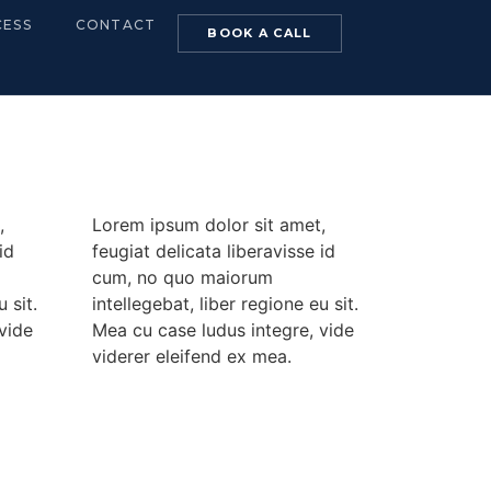
CESS
CONTACT
BOOK A CALL
,
Lorem ipsum dolor sit amet,
id
feugiat delicata liberavisse id
cum, no quo maiorum
 sit.
intellegebat, liber regione eu sit.
vide
Mea cu case ludus integre, vide
viderer eleifend ex mea.