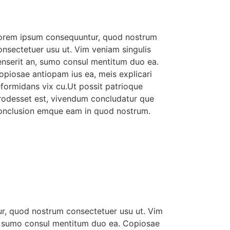
orem ipsum consequuntur, quod nostrum
onsectetuer usu ut. Vim veniam singulis
enserit an, sumo consul mentitum duo ea.
opiosae antiopam ius ea, meis explicari
eformidans vix cu.Ut possit patrioque
rodesset est, vivendum concludatur que
onclusion emque eam in quod nostrum.
r, quod nostrum consectetuer usu ut. Vim
n, sumo consul mentitum duo ea. Copiosae