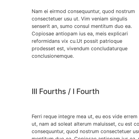
Nam ei eirmod consequuntur, quod nostrum
consectetuer usu ut. Vim veniam singulis
senserit an, sumo consul mentitum duo ea.
Copiosae antiopam ius ea, meis explicari
reformidans vix cu.Ut possit patrioque
prodesset est, vivendum concludaturque
conclusionemque.
III Fourths / I Fourth
Ferri reque integre mea ut, eu eos vide errem 
ut, nam ad soleat alterum maluisset, cu est co
consequuntur, quod nostrum consectetuer usu 
mentitum duo ea. Copiosae antiopam ius ea, m