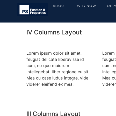
ABOUT
WHY NOW
OPP
IV Columns Layout
Lorem ipsum dolor sit amet,
Lorem 
feugiat delicata liberavisse id
feugiat
cum, no quo maiorum
cum, n
intellegebat, liber regione eu sit.
intelle
Mea cu case ludus integre, vide
Mea cu
viderer eleifend ex mea.
viderer
III Columns Layout