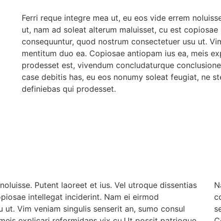
Ferri reque integre mea ut, eu eos vide errem noluisse
ut, nam ad soleat alterum maluisset, cu est copiosae 
consequuntur, quod nostrum consectetuer usu ut. Vim
mentitum duo ea. Copiosae antiopam ius ea, meis expl
prodesset est, vivendum concludaturque conclusione
case debitis has, eu eos nonumy soleat feugiat, ne s
definiebas qui prodesset.
noluisse. Putent laoreet et ius. Vel utroque dissentias
N
piosae intellegat inciderint. Nam ei eirmod
c
ut. Vim veniam singulis senserit an, sumo consul
s
eis explicari reformidans vix cu.Ut possit patrioque
C