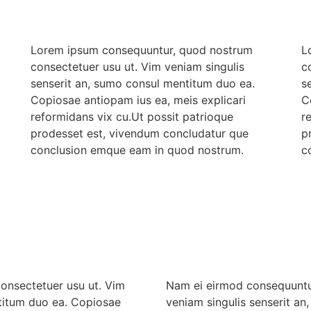
Lorem ipsum consequuntur, quod nostrum
L
consectetuer usu ut. Vim veniam singulis
c
senserit an, sumo consul mentitum duo ea.
s
Copiosae antiopam ius ea, meis explicari
C
reformidans vix cu.Ut possit patrioque
r
prodesset est, vivendum concludatur que
p
conclusion emque eam in quod nostrum.
c
onsectetuer usu ut. Vim
Nam ei eirmod consequuntu
ntitum duo ea. Copiosae
veniam singulis senserit a