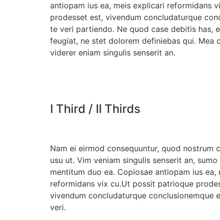
antiopam ius ea, meis explicari reformidans v
prodesset est, vivendum concludaturque con
te veri partiendo. Ne quod case debitis has,
feugiat, ne stet dolorem definiebas qui. Mea c
viderer eniam singulis senserit an.
I Third / II Thirds
Nam ei eirmod consequuntur, quod nostrum 
usu ut. Vim veniam singulis senserit an, sumo
mentitum duo ea. Copiosae antiopam ius ea, m
reformidans vix cu.Ut possit patrioque prodes
vivendum concludaturque conclusionemque e
veri.