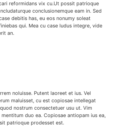
cari reformidans vix cu.Ut possit patrioque
oncludaturque conclusionemque eam in. Sed
case debitis has, eu eos nonumy soleat
finiebas qui. Mea cu case ludus integre, vide
rit an.
rrem noluisse. Putent laoreet et ius. Vel
erum maluisset, cu est copiosae intellegat
 quod nostrum consectetuer usu ut. Vim
l mentitum duo ea. Copiosae antiopam ius ea,
sit patrioque prodesset est.