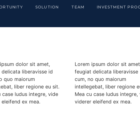
ORTUNITY
SOLUTION
TEAM
INVESTMENT PRO
ipsum dolor sit amet,
Lorem ipsum dolor sit amet
 delicata liberavisse id
feugiat delicata liberavisse 
o quo maiorum
cum, no quo maiorum
gebat, liber regione eu sit.
intellegebat, liber regione eu
 case ludus integre, vide
Mea cu case ludus integre, 
 eleifend ex mea.
viderer eleifend ex mea.