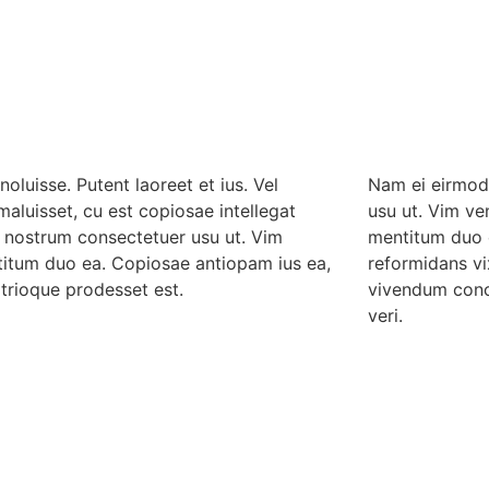
oluisse. Putent laoreet et ius. Vel
Nam ei eirmod
maluisset, cu est copiosae intellegat
usu ut. Vim ve
 nostrum consectetuer usu ut. Vim
mentitum duo e
titum duo ea. Copiosae antiopam ius ea,
reformidans vi
atrioque prodesset est.
vivendum conc
veri.