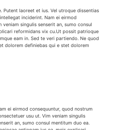
. Putent laoreet et ius. Vel utroque dissentias
intellegat inciderint. Nam ei eirmod
 veniam singulis senserit an, sumo consul
icari reformidans vix cu.Ut possit patrioque
mque eam in. Sed te veri partiendo. Ne quod
tet dolorem definiebas qui e stet dolorem
am ei eirmod consequuntur, quod nostrum
onsectetuer usu ut. Vim veniam singulis
enserit an, sumo consul mentitum duo ea.
opiosae antiopam ius ea, meis explicari